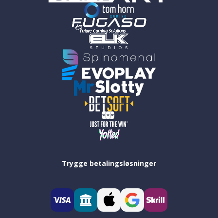
Trygge betalingsløsninger