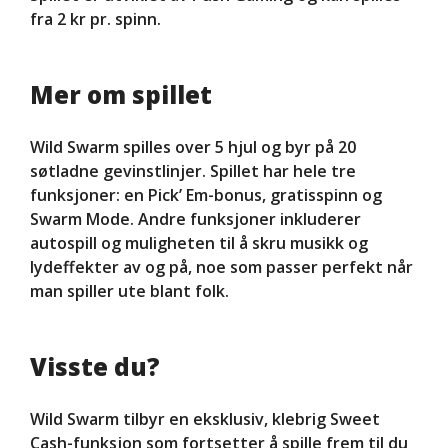
fra 2 kr pr. spinn.
Mer om spillet
Wild Swarm spilles over 5 hjul og byr på 20
søtladne gevinstlinjer. Spillet har hele tre
funksjoner: en Pick’ Em-bonus, gratisspinn og
Swarm Mode. Andre funksjoner inkluderer
autospill og muligheten til å skru musikk og
lydeffekter av og på, noe som passer perfekt når
man spiller ute blant folk.
Visste du?
Wild Swarm tilbyr en eksklusiv, klebrig Sweet
Cash-funksjon som fortsetter å spille frem til du