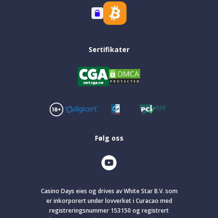
Sertifikater
Følg oss
Casino Days eies og drives av White Star B.V. som
er inkorporert under lovverket i Curacao med
registreringsnummer 153150 og registrert