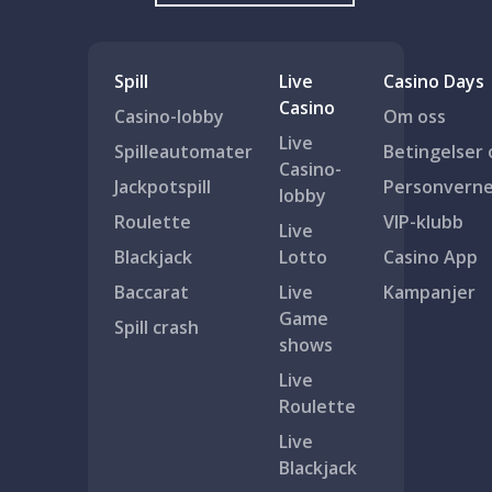
Spill
Live
Casino Days
Casino
Casino-lobby
Om oss
Live
Spilleautomater
Betingelser 
Casino-
Jackpotspill
Personverne
lobby
Roulette
VIP-klubb
Live
Blackjack
Lotto
Casino App
Baccarat
Live
Kampanjer
Game
Spill crash
shows
Live
Roulette
Live
Blackjack