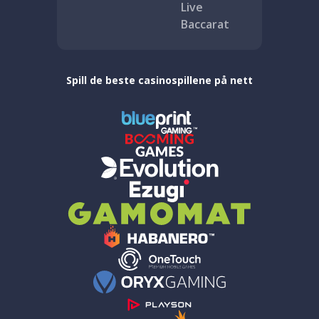
Live
Baccarat
Spill de beste casinospillene på nett