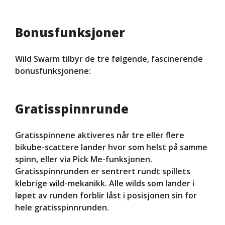
Bonusfunksjoner
Wild Swarm tilbyr de tre følgende, fascinerende
bonusfunksjonene:
Gratisspinnrunde
Gratisspinnene aktiveres når tre eller flere
bikube-scattere lander hvor som helst på samme
spinn, eller via Pick Me-funksjonen.
Gratisspinnrunden er sentrert rundt spillets
klebrige wild-mekanikk. Alle wilds som lander i
løpet av runden forblir låst i posisjonen sin for
hele gratisspinnrunden.