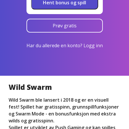
Hent bonus og spill
Prøv gratis
Har du allerede en konto? Logg inn
Wild Swarm
Wild Swarm ble lansert i 2018 og er en visuell
fest! Spillet har gratisspinn, grunnspillfunksjoner
og Swarm Mode - en bonusfunksjon med ekstra
wilds og gratisspinn.
Spillet er utviklet av Push Gaming og kan spilles