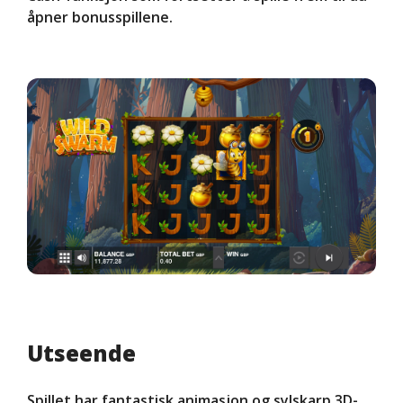
åpner bonusspillene.
Utseende
Spillet har fantastisk animasjon og sylskarp 3D-