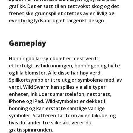
grafikk. Det er satt til en tettvokst skog og det
frenetiske grunnspillet støttes av en livlig og
eventyrlig lydspor og et fargerikt design.
Gameplay
Honningdollar-symbolet er mest verdt,
etterfulgt av bidronningen, honningen og hvite
og lilla blomster. Alle disse har høy verdi.
Spillkortsymboler i tre utgjør symbolene med lav
verdi. Wild Swarm kan spilles via alle typer
enheter, inkludert smarttelefon, nettbrett,
iPhone og iPad. Wild-symbolet er dekket i
honning og kan erstatte samtlige vanlige
symboler. Scatteren tar form av en bikube, og
hvis du lander tre slike aktiverer du
gratisspinnrunden.