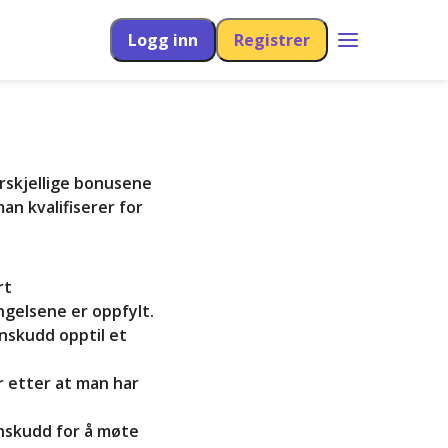
Logg inn
Registrer
orskjellige bonusene
an kvalifiserer for
rt
ingelsene er oppfylt.
nskudd opptil et
r etter at man har
nnskudd for å møte