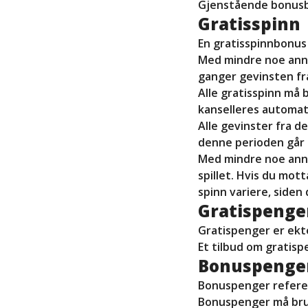
Gjenstående bonusb
Gratisspinn
En gratisspinnbonus r
Med mindre noe anne
ganger gevinsten fr
Alle gratisspinn må 
kanselleres automat
Alle gevinster fra 
denne perioden går 
Med mindre noe annet
spillet. Hvis du motta
spinn variere, siden
Gratispenge
Gratispenger er ek
Et tilbud om gratis
Bonuspenge
Bonuspenger referer
Bonuspenger må bruk