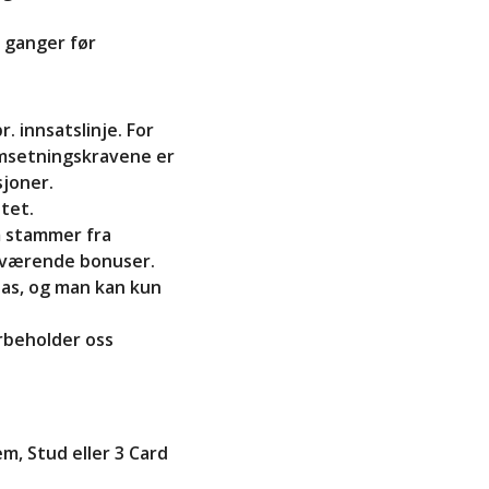
 ganger før
. innsatslinje. For
 omsetningskravene er
ksjoner.
itet.
m stammer fra
neværende bonuser.
tas, og man kan kun
orbeholder oss
m, Stud eller 3 Card