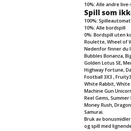
10%: Alle andre live-s
Spill som ikk
100%: Spilleautomate
10%: Alle bordspill
0%: Bordspill uten k
Roulette, Wheel of W
Nedenfor finner du 
Bubbles Bonanza, Bi
Golden Lotus SE, Mer
Highway Fortune, Da 
Football 3X3 , Fruit
White Rabbit, White R
Machine Gun Unicorn,
Reel Gems, Summer Ho
Money Rush, Dragon 
Samurai.
Bruk av bonusmidler 
og spill med lignend