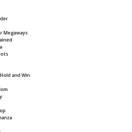
nder
er Megaways
ained
a
pots
 Hold and Win
dom
y
hop
nanza
s