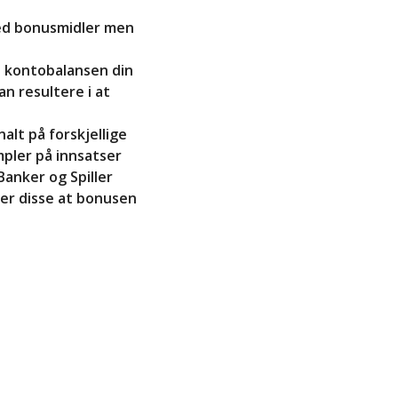
 med bonusmidler men
ke kontobalansen din
n resultere i at
nalt på forskjellige
mpler på innsatser
 Banker og Spiller
erer disse at bonusen