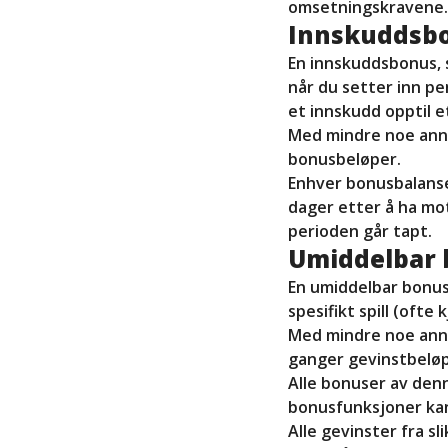
omsetningskravene.
Innskuddsb
En innskuddsbonus, s
når du setter inn p
et innskudd opptil e
Med mindre noe anne
bonusbeløper.
Enhver bonusbalanse 
dager etter å ha m
perioden går tapt.
Umiddelbar
En umiddelbar bonusr
spesifikt spill (ofte
Med mindre noe anne
ganger gevinstbeløp
Alle bonuser av den
bonusfunksjoner kan
Alle gevinster fra s