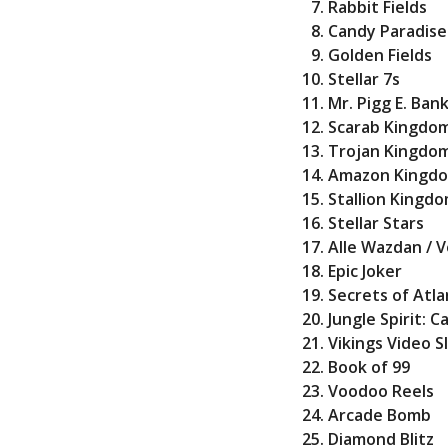
Rabbit Fields
Candy Paradise
Golden Fields
Stellar 7s
Mr. Pigg E. Ban
Scarab Kingdo
Trojan Kingdo
Amazon Kingd
Stallion Kingd
Stellar Stars
Alle Wazdan / V
Epic Joker
Secrets of Atla
Jungle Spirit: C
Vikings Video S
Book of 99
Voodoo Reels
Arcade Bomb
Diamond Blitz