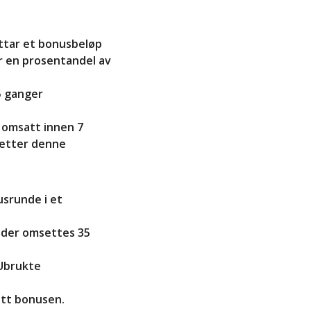
ottar et bonusbeløp
r en prosentandel av
5 ganger
 omsatt innen 7
 etter denne
usrunde i et
nder omsettes 35
 Ubrukte
att bonusen.