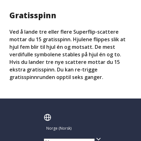
Gratisspinn
Ved å lande tre eller flere Superflip-scattere
mottar du 15 gratisspinn. Hjulene flippes slik at
hjul fem blir til hjul én og motsatt. De mest
verdifulle symbolene stables på hjul én og to.
Hvis du lander tre nye scattere mottar du 15
ekstra gratisspinn. Du kan re-trigge
gratisspinnrunden opptil seks ganger.
Norge (Norsk)