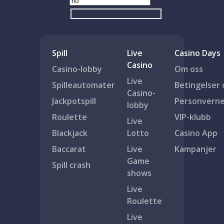
Spill
Live
Casino Days
Casino
Casino-lobby
Om oss
Live
Spilleautomater
Betingelser 
Casino-
Jackpotspill
Personverne
lobby
Roulette
VIP-klubb
Live
Blackjack
Lotto
Casino App
Baccarat
Live
Kampanjer
Game
Spill crash
shows
Live
Roulette
Live