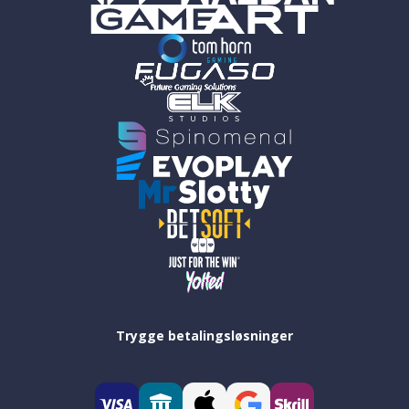
Trygge betalingsløsninger