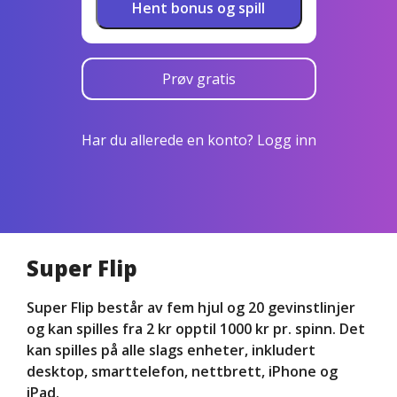
Hent bonus og spill
Prøv gratis
Har du allerede en konto? Logg inn
Super Flip
Super Flip består av fem hjul og 20 gevinstlinjer
og kan spilles fra 2 kr opptil 1000 kr pr. spinn. Det
kan spilles på alle slags enheter, inkludert
desktop, smarttelefon, nettbrett, iPhone og
iPad.