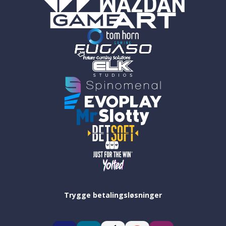
Trygge betalingsløsninger