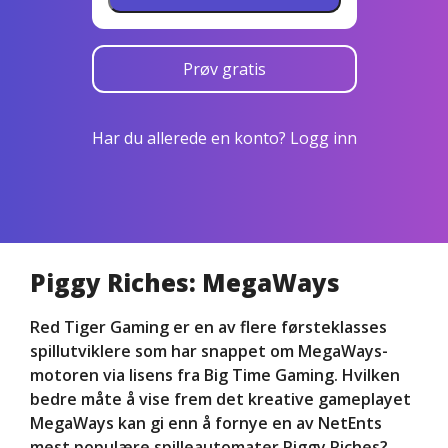
Prøv gratis
Har du allerede en konto? Logg inn
Piggy Riches: MegaWays
Red Tiger Gaming er en av flere førsteklasses
spillutviklere som har snappet om MegaWays-
motoren via lisens fra Big Time Gaming. Hvilken
bedre måte å vise frem det kreative gameplayet
MegaWays kan gi enn å fornye en av NetEnts
mest populære spilleautomater Piggy Riches?