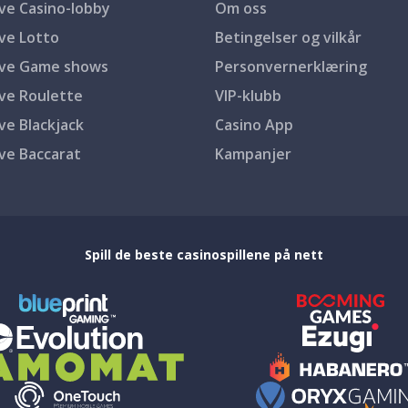
ive Casino-lobby
Om oss
ive Lotto
Betingelser og vilkår
ive Game shows
Personvernerklæring
ive Roulette
VIP-klubb
ive Blackjack
Casino App
ive Baccarat
Kampanjer
Spill de beste casinospillene på nett