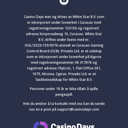
Casino Days eies og drives av White Star B.V. som
er inkorporert under lovverket i Curacao med
registreringsnummer 153150 og registrert
adresse Korporaalweg 10, Curacao. White Star
B.V. driftes under lisens med nr.
OGL/2023/159/0076 utstedt av Curacao Gaming
Control Board (GCB). Privado Ltd. er et selskap
som er inkorporert under lovverket på Kypros
med registreringsnummer HE 417876 og
registrert adresse Chytron, 1, Flat/Office 301,
1075, Nicosia, Cyprus. Privado Ltd. er et
fasilitetsselskap for White Star B.V.
Personer under 18 år er ikke tillatt å spille
pengespill.
Hvis du ønsker å ta kontakt med oss kan du sende
oss en e-post på support@casinodays.com