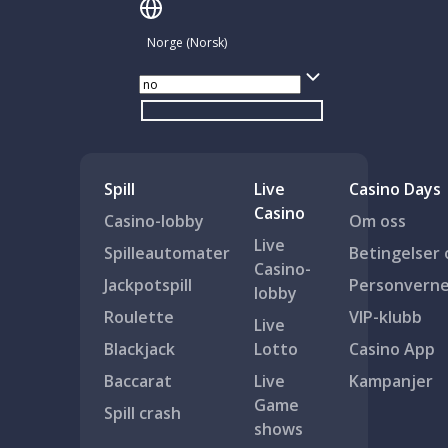
Norge (Norsk)
Spill
Live
Casino Days
Casino
Casino-lobby
Om oss
Live
Spilleautomater
Betingelser 
Casino-
Jackpotspill
Personverne
lobby
Roulette
VIP-klubb
Live
Blackjack
Lotto
Casino App
Baccarat
Live
Kampanjer
Game
Spill crash
shows