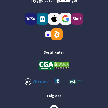
Trygge betalingsløsninger
Sertifikater
Følg oss