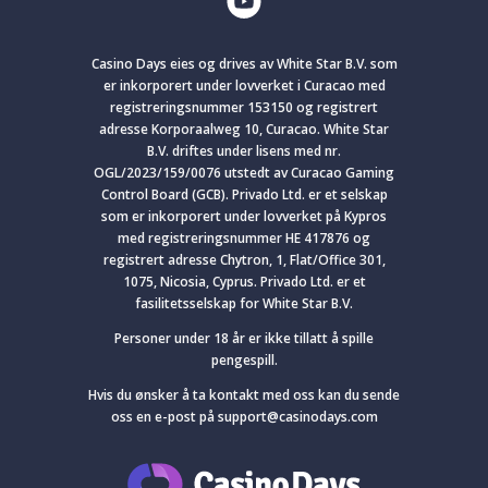
Casino Days eies og drives av White Star B.V. som
er inkorporert under lovverket i Curacao med
registreringsnummer 153150 og registrert
adresse Korporaalweg 10, Curacao. White Star
B.V. driftes under lisens med nr.
OGL/2023/159/0076 utstedt av Curacao Gaming
Control Board (GCB). Privado Ltd. er et selskap
som er inkorporert under lovverket på Kypros
med registreringsnummer HE 417876 og
registrert adresse Chytron, 1, Flat/Office 301,
1075, Nicosia, Cyprus. Privado Ltd. er et
fasilitetsselskap for White Star B.V.
Personer under 18 år er ikke tillatt å spille
pengespill.
Hvis du ønsker å ta kontakt med oss kan du sende
oss en e-post på support@casinodays.com