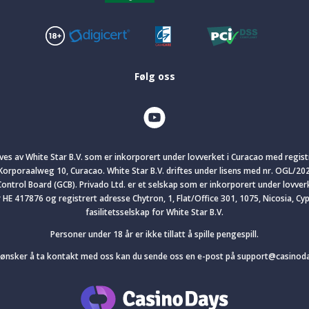
Følg oss
ives av White Star B.V. som er inkorporert under lovverket i Curacao med reg
Korporaalweg 10, Curacao. White Star B.V. driftes under lisens med nr. OGL/2
ntrol Board (GCB). Privado Ltd. er et selskap som er inkorporert under lovve
E 417876 og registrert adresse Chytron, 1, Flat/Office 301, 1075, Nicosia, Cypr
fasilitetsselskap for White Star B.V.
Personer under 18 år er ikke tillatt å spille pengespill.
 ønsker å ta kontakt med oss kan du sende oss en e-post på support@casino